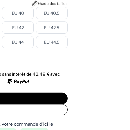
Guide des tailles
ctionner la taille
Select Sélectionner la taille
Select Sélectionner la taille
EU 40
EU 40.5
ctionner la taille
Select Sélectionner la taille
Select Sélectionner la taille
EU 42
EU 42.5
ctionner la taille
Select Sélectionner la taille
Select Sélectionner la taille
EU 44
EU 44.5
ctionner la taille
 sans intérêt de
42,49 €
avec
 votre commande d'ici le