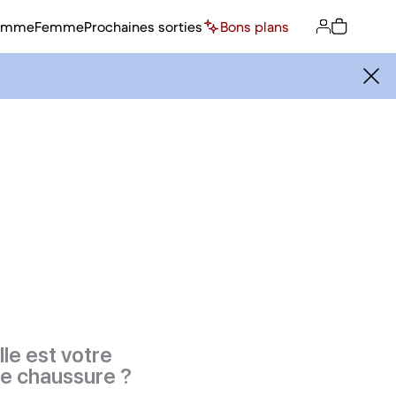
omme
Femme
Prochaines sorties
Bons plans
le est votre
de chaussure ?