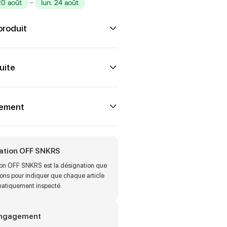
20 août
–
lun. 24 août
produit
uite
iement
cation OFF SNKRS
tion OFF SNKRS est la désignation que
sons pour indiquer que chaque article
matiquement inspecté.
engagement