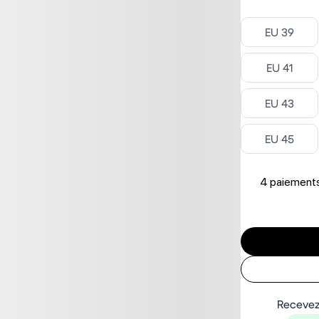
Select Séle
EU 39
Select Séle
EU 41
Select Séle
EU 43
Select Séle
EU 45
4 paiements
Recevez