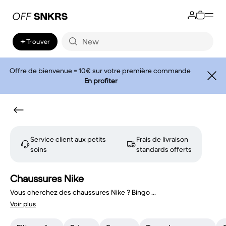
Trouver
Offre de bienvenue = 10€ sur votre première commande
En profiter
Service client aux petits
Frais de livraison
soins
standards offerts
Chaussures Nike
Vous cherchez des chaussures Nike ? Bingo
...
Voir plus