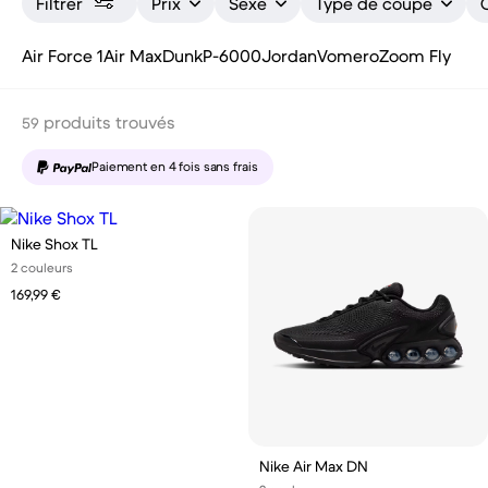
Filtrer
Prix
Sexe
Type de coupe
Air Force 1
Air Max
Dunk
P-6000
Jordan
Vomero
Zoom Fly
produits trouvés
59
Paiement en 4 fois sans frais
Nike Shox TL
2 couleurs
169,99 €
Nike Air Max DN