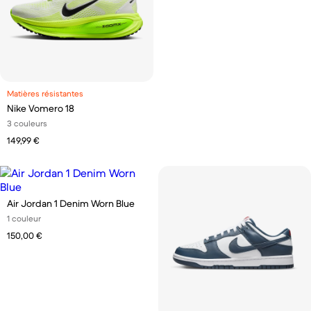
Matières résistantes
Nike Vomero 18
3 couleurs
149,99 €
Air Jordan 1 Denim Worn Blue
1 couleur
150,00 €