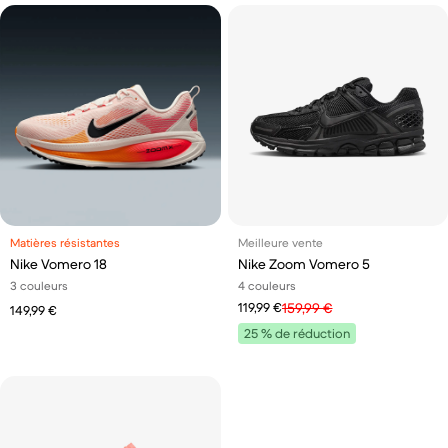
Matières résistantes
Meilleure vente
Nike Vomero 18
Nike Zoom Vomero 5
3 couleurs
4 couleurs
159,99 €
119,99 €
149,99 €
25 % de réduction