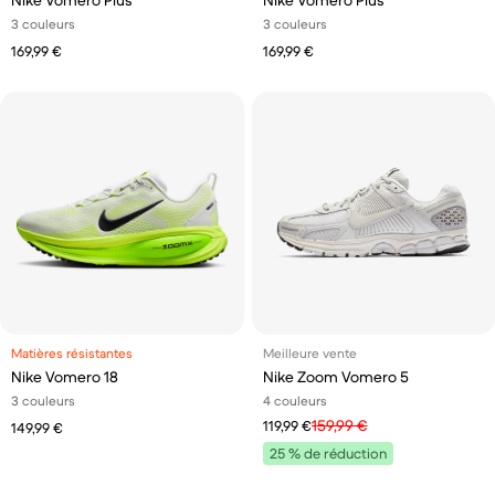
3 couleurs
3 couleurs
169,99 €
169,99 €
Matières résistantes
Meilleure vente
Nike Vomero 18
Nike Zoom Vomero 5
3 couleurs
4 couleurs
159,99 €
119,99 €
149,99 €
25 % de réduction