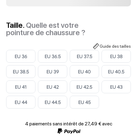
Taille.
Quelle est votre
pointure de chaussure ?
Guide des tailles
Select ‎
Select ‎
Select ‎
Select ‎
EU 36
EU 36.5
EU 37.5
EU 38
Select ‎
Select ‎
Select ‎
Select ‎
EU 38.5
EU 39
EU 40
EU 40.5
Select ‎
Select ‎
Select ‎
Select ‎
EU 41
EU 42
EU 42.5
EU 43
Select ‎
Select ‎
Select ‎
EU 44
EU 44.5
EU 45
4 paiements sans intérêt de
27,49 €
avec