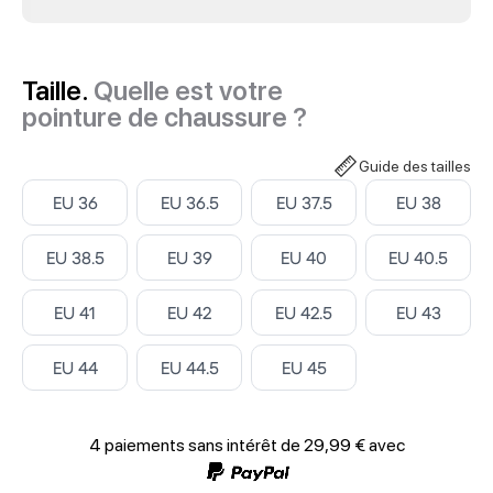
Taille.
Quelle est votre
pointure de chaussure ?
Guide des tailles
Select ‎
Select ‎
Select ‎
Select ‎
EU 36
EU 36.5
EU 37.5
EU 38
Select ‎
Select ‎
Select ‎
Select ‎
EU 38.5
EU 39
EU 40
EU 40.5
Select ‎
Select ‎
Select ‎
Select ‎
EU 41
EU 42
EU 42.5
EU 43
Select ‎
Select ‎
Select ‎
EU 44
EU 44.5
EU 45
4 paiements sans intérêt de
29,99 €
avec