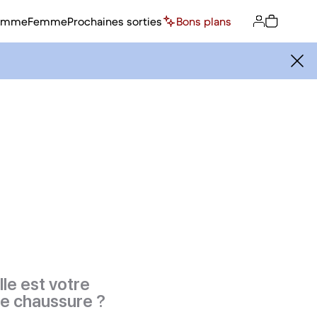
omme
Femme
Prochaines sorties
Bons plans
le est votre
de chaussure ?