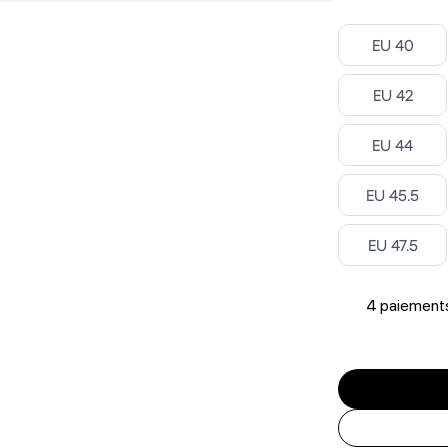
Select
EU 40
Select
EU 42
Select
EU 44
Select
EU 45.5
Select
EU 47.5
4 paiements