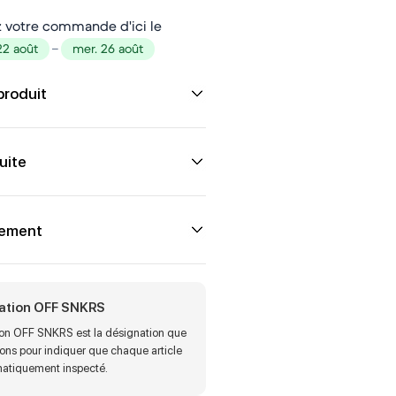
 votre commande d'ici le
22 août
–
mer. 26 août
produit
uite
iement
cation OFF SNKRS
tion OFF SNKRS est la désignation que
sons pour indiquer que chaque article
matiquement inspecté.