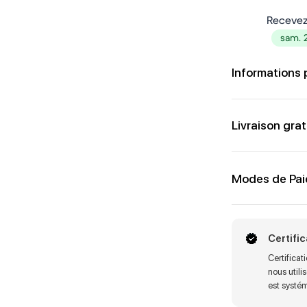
Recevez
sam. 
Informations 
Livraison grat
Modes de Pa
Certifi
Certifica
nous utili
est systé