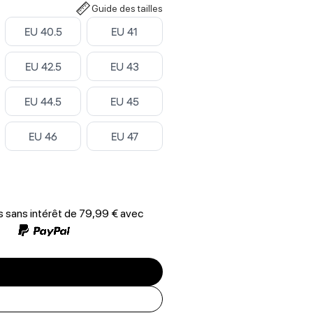
Guide des tailles
Select
Select
EU 40.5
EU 41
Select
Select
EU 42.5
EU 43
Select
Select
EU 44.5
EU 45
Select
Select
EU 46
EU 47
 sans intérêt de
79,99 €
avec