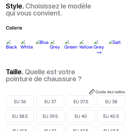
Style.
Choisissez le modèle
qui vous convient.
Coloris
Taille.
Quelle est votre
pointure de chaussure ?
Guide des tailles
Select ‎
Select ‎
Select ‎
Select ‎
EU 36
EU 37
EU 37.5
EU 38
Select ‎
Select ‎
Select ‎
Select ‎
EU 38.5
EU 39.5
EU 40
EU 40.5
Select ‎
Select ‎
Select ‎
Select ‎
EU 41.5
EU 42
EU 42.5
EU 43.5