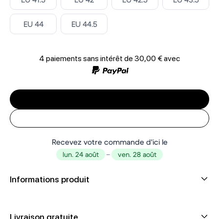
Select ‎
Select ‎
EU 44
EU 44.5
4 paiements sans intérêt de
30,00 €
avec
Recevez votre commande d'ici le
lun. 24 août
–
ven. 28 août
Informations produit
Livraison gratuite