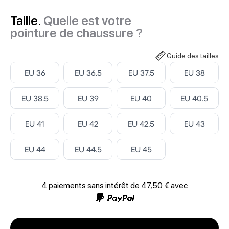
Taille.
Quelle est votre
pointure de chaussure ?
Guide des tailles
Select ‎
Select ‎
Select ‎
Select ‎
EU 36
EU 36.5
EU 37.5
EU 38
Select ‎
Select ‎
Select ‎
Select ‎
EU 38.5
EU 39
EU 40
EU 40.5
Select ‎
Select ‎
Select ‎
Select ‎
EU 41
EU 42
EU 42.5
EU 43
Select ‎
Select ‎
Select ‎
EU 44
EU 44.5
EU 45
4 paiements sans intérêt de
47,50 €
avec