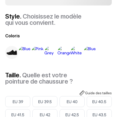
Style.
Choisissez le modèle
qui vous convient.
Coloris
Taille.
Quelle est votre
pointure de chaussure ?
Guide des tailles
Select ‎
Select ‎
Select ‎
Select ‎
EU 39
EU 39.5
EU 40
EU 40.5
Select ‎
Select ‎
Select ‎
Select ‎
EU 41.5
EU 42
EU 42.5
EU 43.5