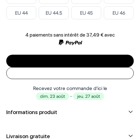
Select ‎
Select ‎
Select ‎
Select ‎
EU 44
EU 44.5
EU 45
EU 46
4 paiements sans intérêt de
37,49 €
avec
Recevez votre commande d'ici le
dim. 23 août
–
jeu. 27 août
Informations produit
Livraison gratuite