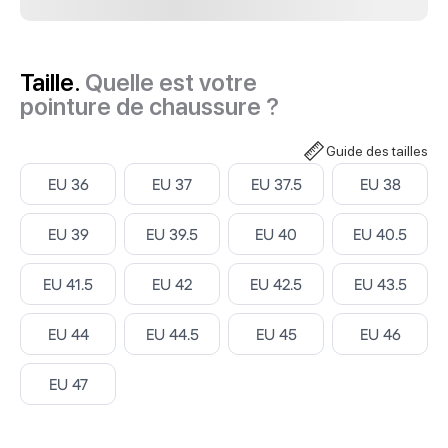
Taille.
Quelle est votre
pointure de chaussure ?
Guide des tailles
Select ‎
Select ‎
Select ‎
Select ‎
EU 36
EU 37
EU 37.5
EU 38
Select ‎
Select ‎
Select ‎
Select ‎
EU 39
EU 39.5
EU 40
EU 40.5
Select ‎
Select ‎
Select ‎
Select ‎
EU 41.5
EU 42
EU 42.5
EU 43.5
Select ‎
Select ‎
Select ‎
Select ‎
EU 44
EU 44.5
EU 45
EU 46
Select ‎
EU 47