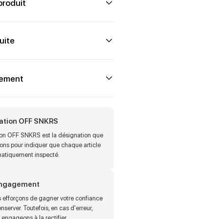
produit
uite
iement
cation OFF SNKRS
tion OFF SNKRS est la désignation que
sons pour indiquer que chaque article
matiquement inspecté.
engagement
 efforçons de gagner votre confiance
onserver. Toutefois, en cas d'erreur,
engageons à la rectifier.