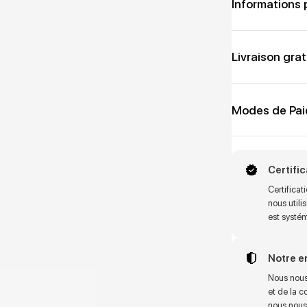
Informations 
Livraison grat
Modes de Pa
Certifi
Certifica
nous utili
est systé
Notre 
Nous nous
et de la c
nous nous 