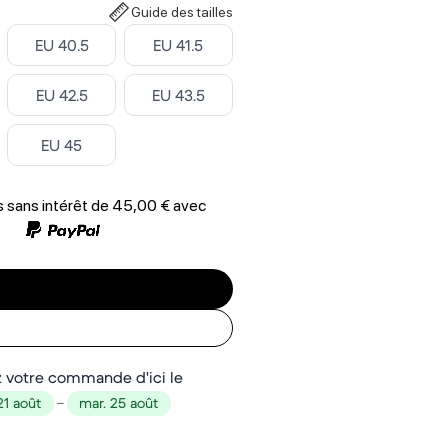
Guide des tailles
ctionner la taille
Select Sélectionner la taille
Select Sélectionner la taille
EU 40.5
EU 41.5
ctionner la taille
Select Sélectionner la taille
Select Sélectionner la taille
EU 42.5
EU 43.5
ctionner la taille
Select Sélectionner la taille
EU 45
 sans intérêt de
45,00 €
avec
 votre commande d'ici le
21 août
–
mar. 25 août