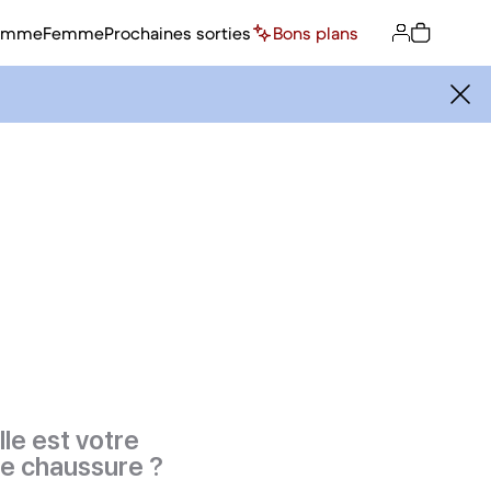
omme
Femme
Prochaines sorties
Bons plans
le est votre
de chaussure ?