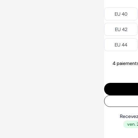
Select Séle
EU 40
Select Séle
EU 42
Select Séle
EU 44
4 paiements
Recevez
ven. 