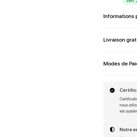
ven. 
Informations 
Livraison grat
Modes de Pa
Certifi
Certifica
nous utili
est systé
Notre 