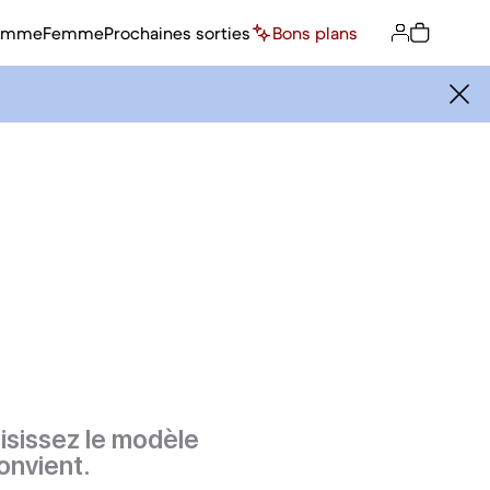
omme
Femme
Prochaines sorties
Bons plans
isissez le modèle
onvient.