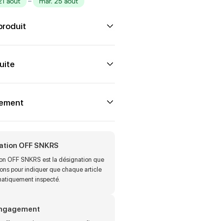
21 août
–
mar. 25 août
produit
uite
iement
cation OFF SNKRS
tion OFF SNKRS est la désignation que
sons pour indiquer que chaque article
matiquement inspecté.
engagement