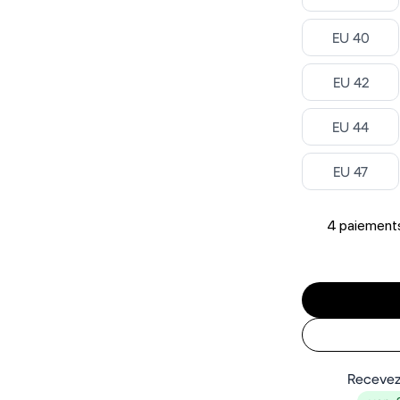
Select ‎
EU 40
Select ‎
EU 42
Select ‎
EU 44
Select ‎
EU 47
4 paiements
Recevez