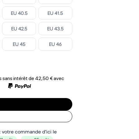
Select ‎
Select ‎
EU 40.5
EU 41.5
Select ‎
Select ‎
EU 42.5
EU 43.5
Select ‎
Select ‎
EU 45
EU 46
 sans intérêt de
42,50 €
avec
 votre commande d'ici le