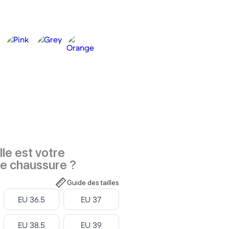
le est votre
de chaussure ?
Guide des tailles
Select ‎
Select ‎
EU 36.5
EU 37
Select ‎
Select ‎
EU 38.5
EU 39