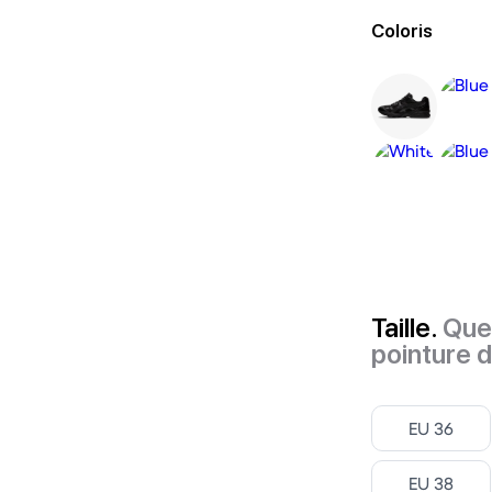
Coloris
Taille.
Quel
pointure 
Select ‎
EU 36
Select ‎
EU 38