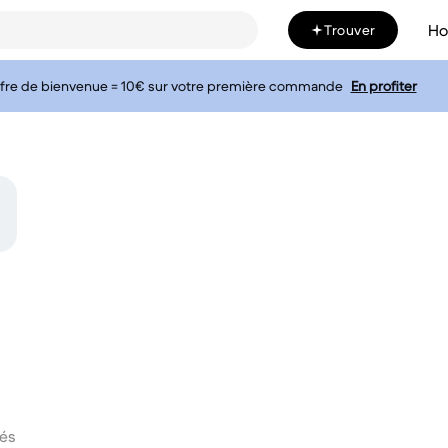
H
Trouver
fre de bienvenue = 10€ sur votre première commande
En profiter
vés