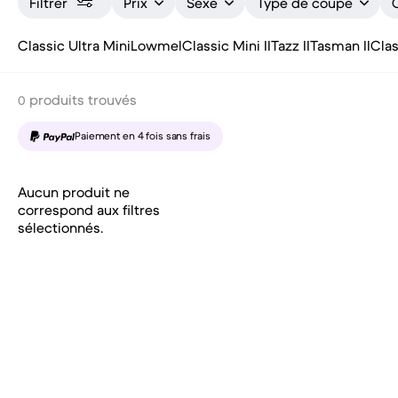
Filtrer
Prix
Sexe
Type de coupe
Classic Ultra Mini
Lowmel
Classic Mini II
Tazz II
Tasman II
Clas
produits trouvés
0
Paiement en 4 fois sans frais
Aucun produit ne
correspond aux filtres
sélectionnés.