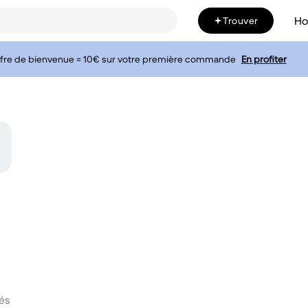
H
Trouver
fre de bienvenue = 10€ sur votre première commande
En profiter
és