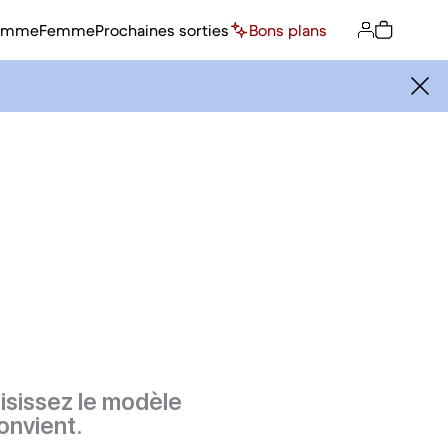
omme
Femme
Prochaines sorties
Bons plans
isissez le modèle
onvient.