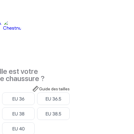
le est votre
de chaussure ?
Guide des tailles
Select
Select
EU 36
EU 36.5
Select
Select
EU 38
EU 38.5
Select
EU 40