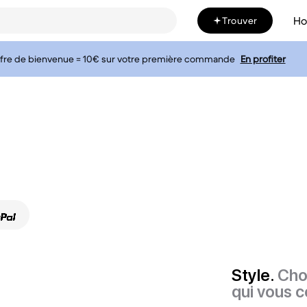
H
Trouver
fre de bienvenue = 10€ sur votre première commande
En profiter
Style.
Cho
qui vous c