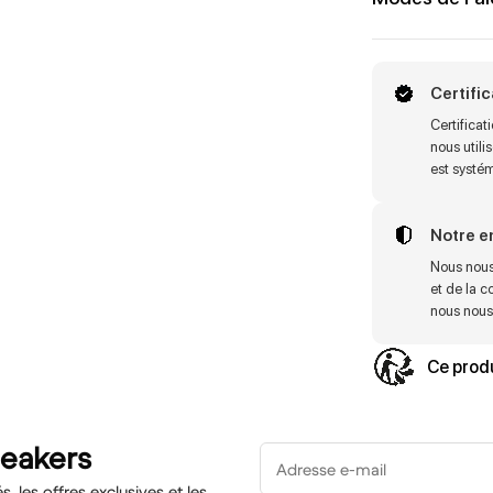
Certifi
Certifica
nous utili
est systé
Notre 
Nous nous
et de la c
nous nous 
Ce produ
neakers
Adresse e-mail
 les offres exclusives et les