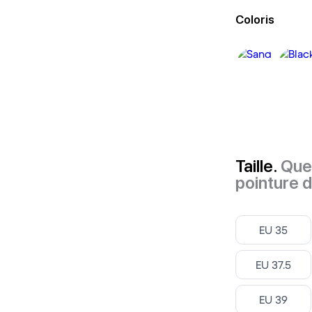
Coloris
Taille.
Quel
pointure 
Select
EU 35
Select
EU 37.5
Select
EU 39