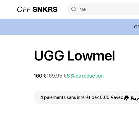
Of
UGG Lowmel
160 €
169,95 €
6 % de réduction
4 paiements sans intérêt de
40,00 €
avec
Matières durables