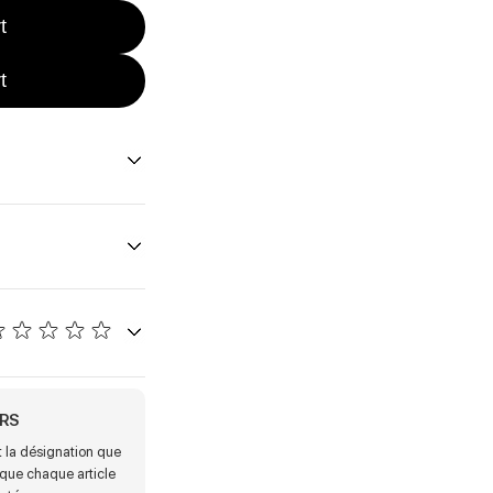
t
t
KRS
 la désignation que
 que chaque article