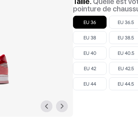
Taille.
Quelle est vo
pointure de chauss
Select
Select
EU 36
EU 36.5
Select
Select
EU 38
EU 38.5
Select
Select
EU 40
EU 40.5
Select
Select
EU 42
EU 42.5
Select
Select
EU 44
EU 44.5