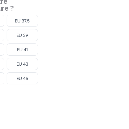
tre
ure ?
Select
EU 37.5
Select
EU 39
Select
EU 41
Select
EU 43
Select
EU 45