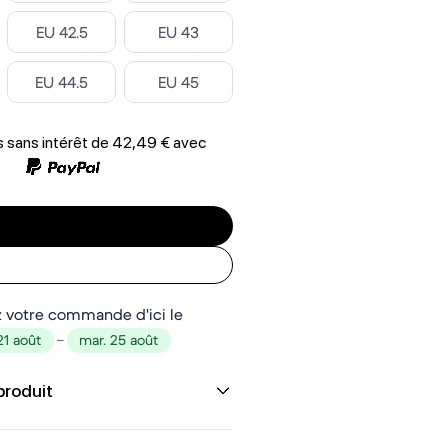
Select
Select
EU 42.5
EU 43
Select
Select
EU 44.5
EU 45
 sans intérêt de
42,49 €
avec
 votre commande d'ici le
21 août
–
mar. 25 août
produit