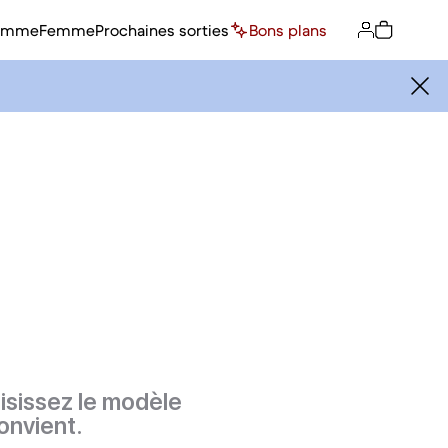
omme
Femme
Prochaines sorties
Bons plans
isissez le modèle
onvient.