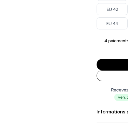
Select
EU 42
Select
EU 44
4 paiements
Recevez
ven. 
Informations 