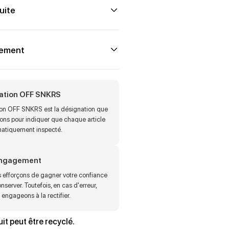
uite
iement
cation OFF SNKRS
tion OFF SNKRS est la désignation que
sons pour indiquer que chaque article
matiquement inspecté.
engagement
 efforçons de gagner votre confiance
onserver. Toutefois, en cas d'erreur,
engageons à la rectifier.
it peut être recyclé.