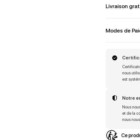
Livraison grat
Modes de Pa
Certifi
Certifica
nous utili
est systé
Notre 
Nous nous
et de la c
nous nous 
Ce produ