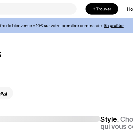
H
Trouver
fre de bienvenue = 10€ sur votre première commande
En profiter
s
Style.
Cho
qui vous c