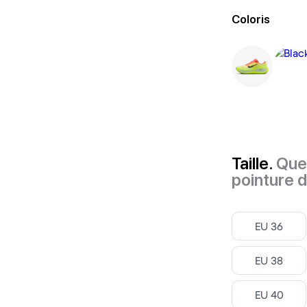
Coloris
Taille.
Quel
pointure 
Select
EU 36
Select
EU 38
Select
EU 40