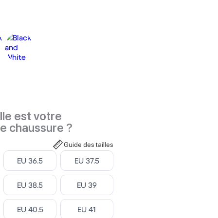
le est votre
de chaussure ?
Guide des tailles
Select
Select
EU 36.5
EU 37.5
Select
Select
EU 38.5
EU 39
Select
Select
EU 40.5
EU 41