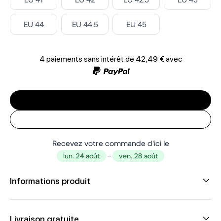
Select
Select
Select
EU 44
EU 44.5
EU 45
4 paiements sans intérêt de
42,49 €
avec
Recevez votre commande d'ici le
lun. 24 août
–
ven. 28 août
Informations produit
Livraison gratuite