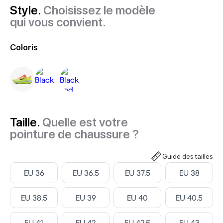
Style.
Choisissez le modèle
qui vous convient.
Coloris
Taille.
Quelle est votre
pointure de chaussure ?
Guide des tailles
Select
Select
Select
Select
EU 36
EU 36.5
EU 37.5
EU 38
Select
Select
Select
Select
EU 38.5
EU 39
EU 40
EU 40.5
Select
Select
Select
Select
EU 41
EU 42
EU 42.5
EU 43