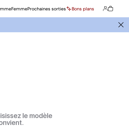
omme
Femme
Prochaines sorties
Bons plans
isissez le modèle
onvient.