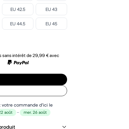
Select ‎
Select ‎
EU 42.5
EU 43
Select ‎
Select ‎
EU 44.5
EU 45
 sans intérêt de
29,99 €
avec
 votre commande d'ici le
22 août
–
mer. 26 août
produit