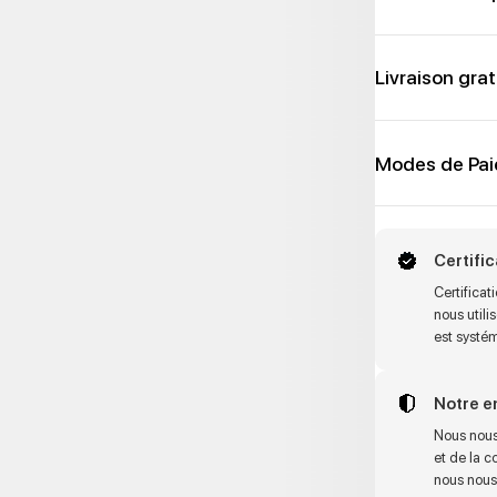
Livraison grat
Modes de Pa
Certifi
Certifica
nous utili
est systé
Notre 
Nous nous
et de la c
nous nous 