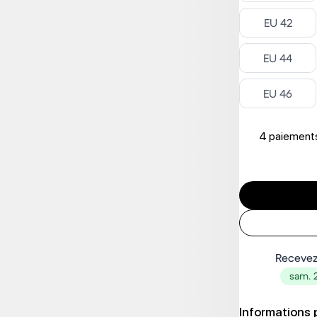
Select ‎
EU 42
Select ‎
EU 44
Select ‎
EU 46
4 paiements
Recevez
sam. 
Informations 