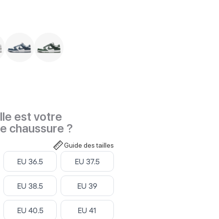
le est votre
de chaussure ?
Guide des tailles
Select ‎
Select ‎
EU 36.5
EU 37.5
Select ‎
Select ‎
EU 38.5
EU 39
Select ‎
Select ‎
EU 40.5
EU 41