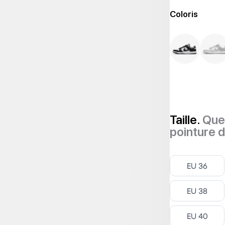
Coloris
Taille.
Quel
pointure 
Select ‎
EU 36
Select ‎
EU 38
Select ‎
EU 40