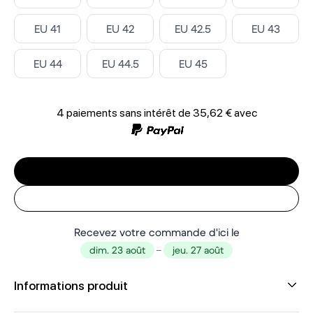
Select ‎
Select ‎
Select ‎
Select ‎
EU 41
EU 42
EU 42.5
EU 43
Select ‎
Select ‎
Select ‎
EU 44
EU 44.5
EU 45
4 paiements sans intérêt de
35,62 €
avec
Recevez votre commande d'ici le
dim. 23 août
–
jeu. 27 août
Informations produit