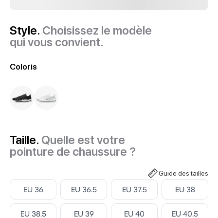
Style.
Choisissez le modèle
qui vous convient.
Coloris
Taille.
Quelle est votre
pointure de chaussure ?
Guide des tailles
Select ‎
Select ‎
Select ‎
Select ‎
EU 36
EU 36.5
EU 37.5
EU 38
Select ‎
Select ‎
Select ‎
Select ‎
EU 38.5
EU 39
EU 40
EU 40.5