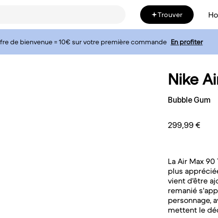
H
Trouver
fre de bienvenue = 10€ sur votre première commande
En profiter
Nike A
Bubble Gum
299,99 €
La Air Max 90 
plus appréciée
vient d'être a
remanié s'appu
personnage, 
mettent le dé