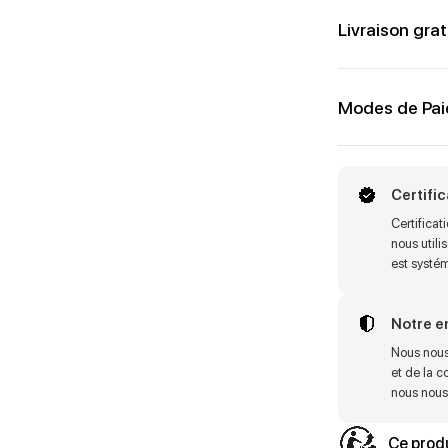
Livraison grat
Modes de Pa
Certifi
Certifica
nous utili
est systé
Notre 
Nous nous
et de la c
nous nous 
Ce produ