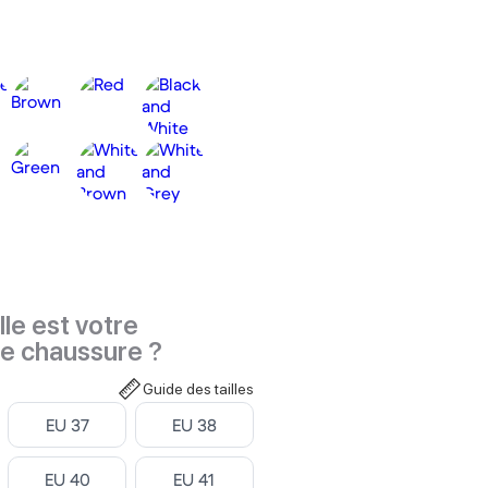
le est votre
de chaussure ?
Guide des tailles
Select
Select
EU 37
EU 38
Select
Select
EU 40
EU 41