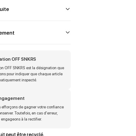
uite
iement
cation OFF SNKRS
tion OFF SNKRS est la désignation que
sons pour indiquer que chaque article
matiquement inspecté.
engagement
 efforçons de gagner votre confiance
onserver. Toutefois, en cas d'erreur,
engageons à la rectifier.
it peut être recyclé.