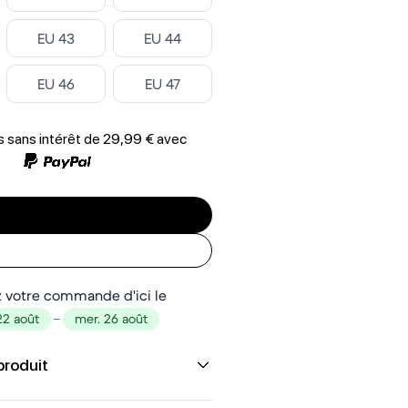
Select
Select
EU 43
EU 44
Select
Select
EU 46
EU 47
 sans intérêt de
29,99 €
avec
 votre commande d'ici le
22 août
–
mer. 26 août
produit