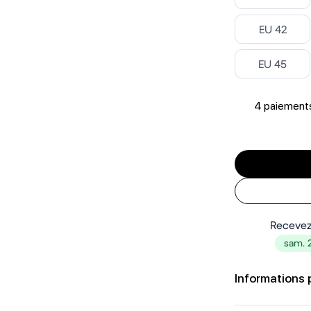
Select
EU 42
Select
EU 45
4 paiements
Recevez
sam. 
Informations 