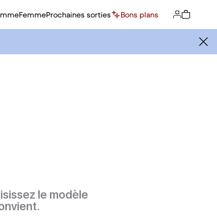
omme
Femme
Prochaines sorties
Bons plans
isissez le modèle
onvient.