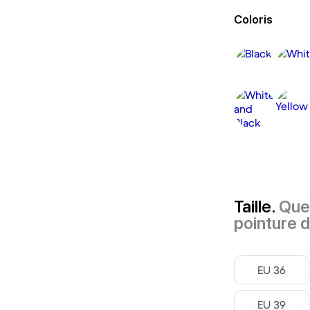
Coloris
Taille.
Quel
pointure 
Select
EU 36
Select
EU 39