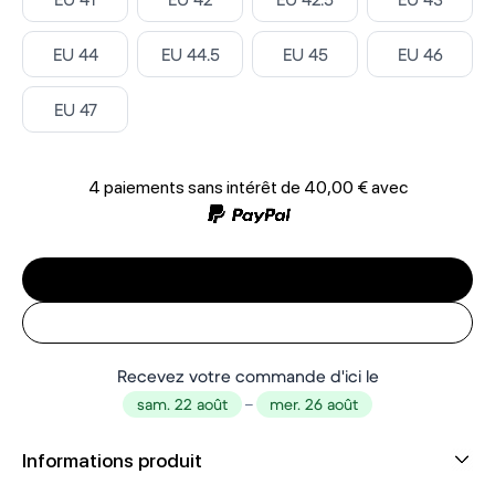
Select ‎
Select ‎
Select ‎
Select ‎
EU 44
EU 44.5
EU 45
EU 46
Select ‎
EU 47
4 paiements sans intérêt de
40,00 €
avec
Recevez votre commande d'ici le
sam. 22 août
–
mer. 26 août
Informations produit