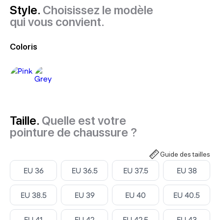
Style.
Choisissez le modèle
qui vous convient.
Coloris
Taille.
Quelle est votre
pointure de chaussure ?
Guide des tailles
Select ‎
Select ‎
Select ‎
Select ‎
EU 36
EU 36.5
EU 37.5
EU 38
Select ‎
Select ‎
Select ‎
Select ‎
EU 38.5
EU 39
EU 40
EU 40.5
Select ‎
Select ‎
Select ‎
Select ‎
EU 41
EU 42
EU 42.5
EU 43