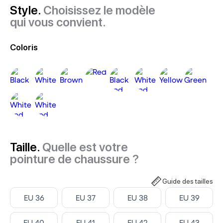
Style.
Choisissez le modèle
qui vous convient.
Coloris
Taille.
Quelle est votre
pointure de chaussure ?
Guide des tailles
Select
Select
Select
Select
EU 36
EU 37
EU 38
EU 39
Select
Select
Select
Select
EU 40
EU 41
EU 42
EU 43