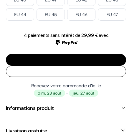
Select
Select
Select
Select
EU 44
EU 45
EU 46
EU 47
4 paiements sans intérêt de
29,99 €
avec
Recevez votre commande d'ici le
dim. 23 août
–
jeu. 27 août
Informations produit
Livraison gratuite