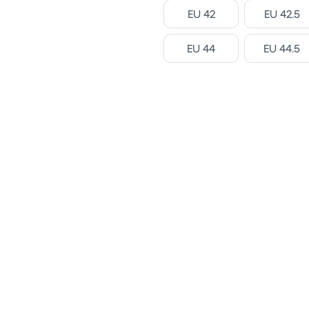
Select
Select
EU 42
EU 42.5
Select
Select
EU 44
EU 44.5