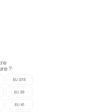
tre
ure ?
Select
EU 37.5
Select
EU 39
Select
EU 41