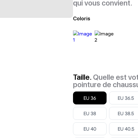
qui vous convient.
Coloris
Taille.
Quelle est vo
pointure de chauss
Select
Select
EU 36
EU 36.5
Select
Select
EU 38
EU 38.5
Select
Select
EU 40
EU 40.5