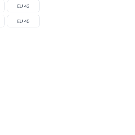
Select
EU 43
Select
EU 45