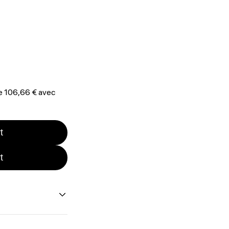
de 106,66 € avec
t
t