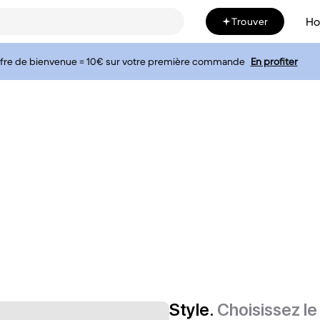
H
Trouver
fre de bienvenue = 10€ sur votre première commande
En profiter
Style.
Choisissez l