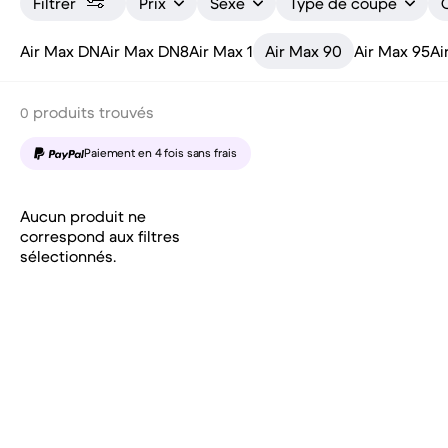
Filtrer
Prix
Sexe
Type de coupe
Air Max DN
Air Max DN8
Air Max 1
Air Max 90
Air Max 95
Ai
produits trouvés
0
Paiement en 4 fois sans frais
Aucun produit ne
correspond aux filtres
sélectionnés.