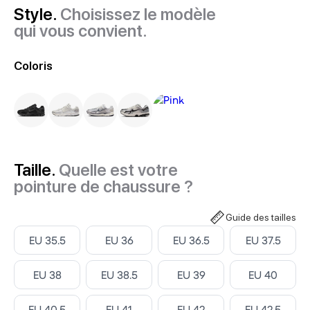
Style.
Choisissez le modèle
qui vous convient.
Coloris
Taille.
Quelle est votre
pointure de chaussure ?
Guide des tailles
Select ‎
Select ‎
Select ‎
Select ‎
EU 35.5
EU 36
EU 36.5
EU 37.5
Select ‎
Select ‎
Select ‎
Select ‎
EU 38
EU 38.5
EU 39
EU 40
Select ‎
Select ‎
Select ‎
Select ‎
EU 40.5
EU 41
EU 42
EU 42.5