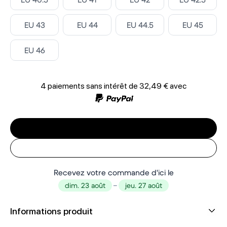
Select ‎
Select ‎
Select ‎
Select ‎
EU 43
EU 44
EU 44.5
EU 45
Select ‎
EU 46
4 paiements sans intérêt de
32,49 €
avec
Recevez votre commande d'ici le
dim. 23 août
–
jeu. 27 août
Informations produit