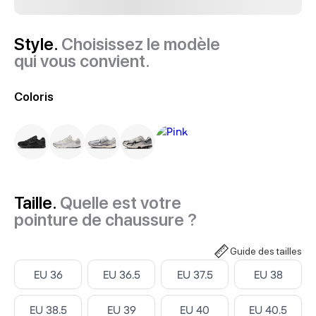
Style.
Choisissez le modèle
qui vous convient.
Coloris
Taille.
Quelle est votre
pointure de chaussure ?
Guide des tailles
Select ‎
Select ‎
Select ‎
Select ‎
EU 36
EU 36.5
EU 37.5
EU 38
Select ‎
Select ‎
Select ‎
Select ‎
EU 38.5
EU 39
EU 40
EU 40.5