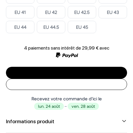
Select ‎
Select ‎
Select ‎
Select ‎
EU 41
EU 42
EU 42.5
EU 43
Select ‎
Select ‎
Select ‎
EU 44
EU 44.5
EU 45
4 paiements sans intérêt de
29,99 €
avec
Recevez votre commande d'ici le
lun. 24 août
–
ven. 28 août
Informations produit