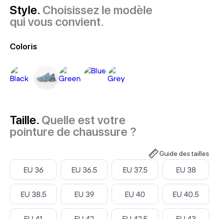
Style.
Choisissez le modèle
qui vous convient.
Coloris
Taille.
Quelle est votre
pointure de chaussure ?
Guide des tailles
Select ‎
Select ‎
Select ‎
Select ‎
EU 36
EU 36.5
EU 37.5
EU 38
Select ‎
Select ‎
Select ‎
Select ‎
EU 38.5
EU 39
EU 40
EU 40.5
Select ‎
Select ‎
Select ‎
Select ‎
EU 41
EU 42
EU 42.5
EU 43