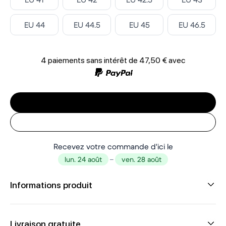
Select ‎
Select ‎
Select ‎
Select ‎
EU 44
EU 44.5
EU 45
EU 46.5
4 paiements sans intérêt de
47,50 €
avec
Recevez votre commande d'ici le
lun. 24 août
–
ven. 28 août
Informations produit
Livraison gratuite