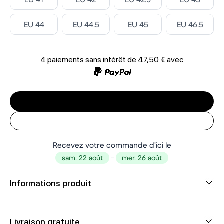
Select ‎
Select ‎
Select ‎
Select ‎
EU 44
EU 44.5
EU 45
EU 46.5
4 paiements sans intérêt de
47,50 €
avec
Recevez votre commande d'ici le
sam. 22 août
–
mer. 26 août
Informations produit
Livraison gratuite