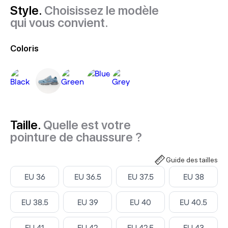
Style.
Choisissez le modèle
qui vous convient.
Coloris
Taille.
Quelle est votre
pointure de chaussure ?
Guide des tailles
Select ‎
Select ‎
Select ‎
Select ‎
EU 36
EU 36.5
EU 37.5
EU 38
Select ‎
Select ‎
Select ‎
Select ‎
EU 38.5
EU 39
EU 40
EU 40.5
Select ‎
Select ‎
Select ‎
Select ‎
EU 41
EU 42
EU 42.5
EU 43