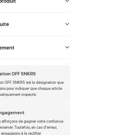
produit
uite
iement
cation OFF SNKRS
tion OFF SNKRS est la désignation que
sons pour indiquer que chaque article
matiquement inspecté.
engagement
 efforçons de gagner votre confiance
onserver. Toutefois, en cas d'erreur,
engageons à la rectifier.