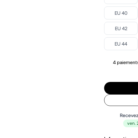
Select ‎
EU 40
Select ‎
EU 42
Select ‎
EU 44
4 paiements
Recevez
ven. 