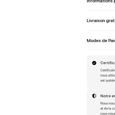
Informations 
Livraison grat
Modes de Pa
Certifi
Certifica
nous utili
est systé
Notre 
Nous nous
et de la c
nous nous 