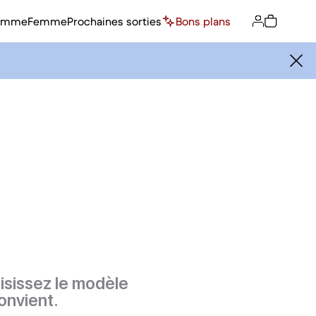
omme
Femme
Prochaines sorties
Bons plans
isissez le modèle
onvient.