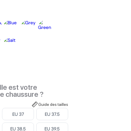
le est votre
de chaussure ?
Guide des tailles
Select ‎
Select ‎
EU 37
EU 37.5
Select ‎
Select ‎
EU 38.5
EU 39.5