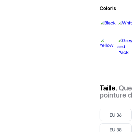
Coloris
Taille.
Quel
pointure 
Select ‎
EU 36
Select ‎
EU 38