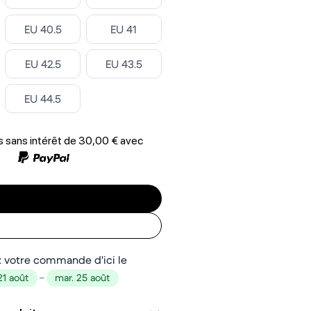
Select ‎
Select ‎
EU 40.5
EU 41
Select ‎
Select ‎
EU 42.5
EU 43.5
Select ‎
EU 44.5
 sans intérêt de
30,00 €
avec
 votre commande d'ici le
21 août
–
mar. 25 août