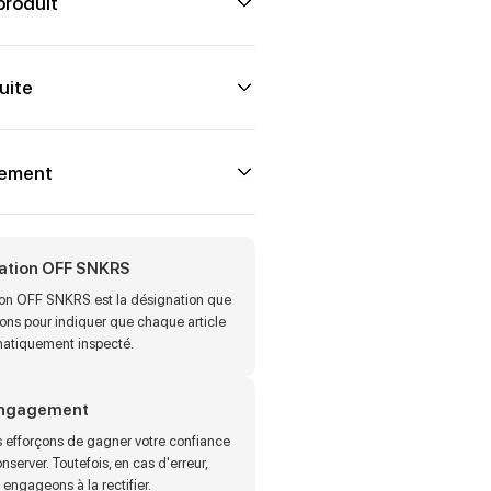
produit
uite
iement
cation OFF SNKRS
tion OFF SNKRS est la désignation que
sons pour indiquer que chaque article
matiquement inspecté.
engagement
 efforçons de gagner votre confiance
onserver. Toutefois, en cas d'erreur,
engageons à la rectifier.