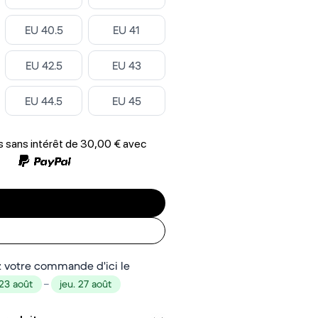
Select ‎
Select ‎
EU 40.5
EU 41
Select ‎
Select ‎
EU 42.5
EU 43
Select ‎
Select ‎
EU 44.5
EU 45
 sans intérêt de
30,00 €
avec
 votre commande d'ici le
23 août
–
jeu. 27 août