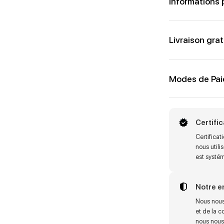
Informations 
Livraison grat
Modes de Pa
Certifi
Certifica
nous utili
est systé
Notre 
Nous nous
et de la c
nous nous 