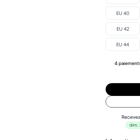
Select ‎
EU 40
Select ‎
EU 42
Select ‎
EU 44
4 paiements
Recevez
dim. 