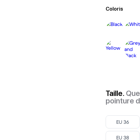
Coloris
Taille.
Quel
pointure 
Select ‎
EU 36
Select ‎
EU 38