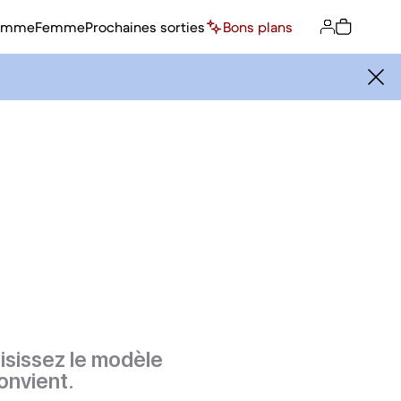
omme
Femme
Prochaines sorties
Bons plans
isissez le modèle
onvient.