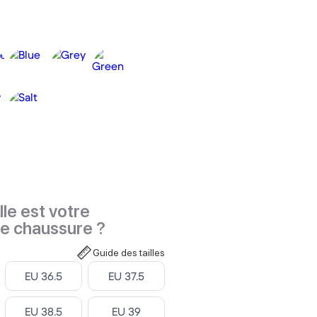
le est votre
de chaussure ?
Guide des tailles
Select ‎
Select ‎
EU 36.5
EU 37.5
Select ‎
Select ‎
EU 38.5
EU 39