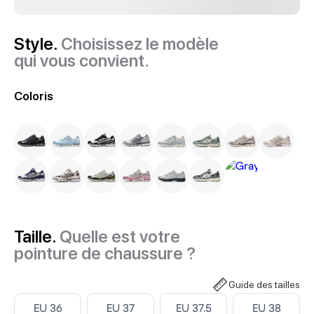
Style.
Choisissez le modèle
qui vous convient.
Coloris
Taille.
Quelle est votre
pointure de chaussure ?
Guide des tailles
Select ‎
Select ‎
Select ‎
Select ‎
EU 36
EU 37
EU 37.5
EU 38