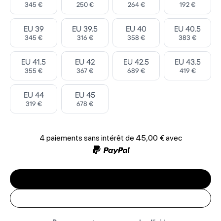
345 €
250 €
264 €
192 €
Select ‎
Select ‎
Select ‎
Select ‎
EU 39
EU 39.5
EU 40
EU 40.5
345 €
316 €
358 €
383 €
Select ‎
Select ‎
Select ‎
Select ‎
EU 41.5
EU 42
EU 42.5
EU 43.5
355 €
367 €
689 €
419 €
Select ‎
Select ‎
EU 44
EU 45
319 €
678 €
4 paiements sans intérêt de
45,00 €
avec