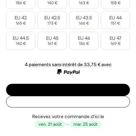
186 €
140 €
163 €
158 €
Select ‎
Select ‎
Select ‎
Select ‎
EU 42
EU 42.5
EU 43.5
EU 44
165 €
173 €
166 €
151 €
Select ‎
Select ‎
Select ‎
Select ‎
EU 44.5
EU 45
EU 46
EU 47
140 €
161 €
156 €
169 €
4 paiements sans intérêt de
33,75 €
avec
Recevez votre commande d'ici le
ven. 21 août
–
mar. 25 août