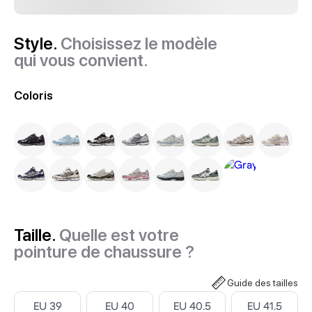
Style.
Choisissez le modèle
qui vous convient.
Coloris
Taille.
Quelle est votre
pointure de chaussure ?
Guide des tailles
Select ‎
Select ‎
Select ‎
Select ‎
EU 39
EU 40
EU 40.5
EU 41.5