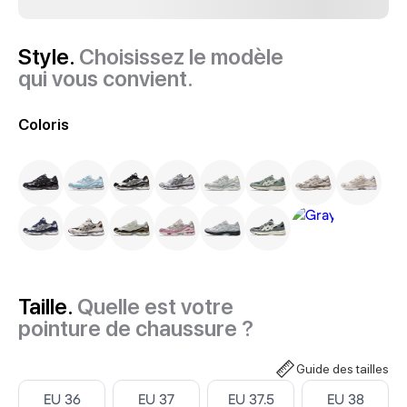
Style.
Choisissez le modèle
qui vous convient.
Coloris
Taille.
Quelle est votre
pointure de chaussure ?
Guide des tailles
Select ‎
Select ‎
Select ‎
Select ‎
EU 36
EU 37
EU 37.5
EU 38