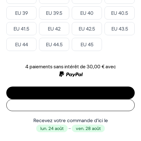
Select ‎
Select ‎
Select ‎
Select ‎
EU 39
EU 39.5
EU 40
EU 40.5
Select ‎
Select ‎
Select ‎
Select ‎
EU 41.5
EU 42
EU 42.5
EU 43.5
Select ‎
Select ‎
Select ‎
EU 44
EU 44.5
EU 45
4 paiements sans intérêt de
30,00 €
avec
Recevez votre commande d'ici le
lun. 24 août
–
ven. 28 août