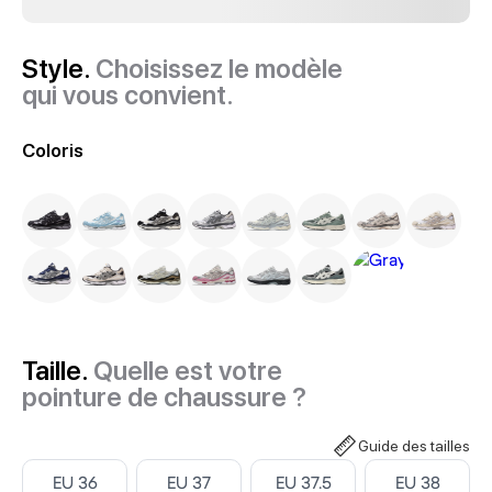
Style.
Choisissez le modèle
qui vous convient.
Coloris
Taille.
Quelle est votre
pointure de chaussure ?
Guide des tailles
Select ‎
Select ‎
Select ‎
Select ‎
EU 36
EU 37
EU 37.5
EU 38