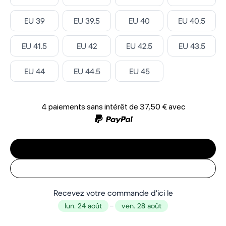
Select ‎
Select ‎
Select ‎
Select ‎
EU 39
EU 39.5
EU 40
EU 40.5
Select ‎
Select ‎
Select ‎
Select ‎
EU 41.5
EU 42
EU 42.5
EU 43.5
Select ‎
Select ‎
Select ‎
EU 44
EU 44.5
EU 45
4 paiements sans intérêt de
37,50 €
avec
Recevez votre commande d'ici le
lun. 24 août
–
ven. 28 août