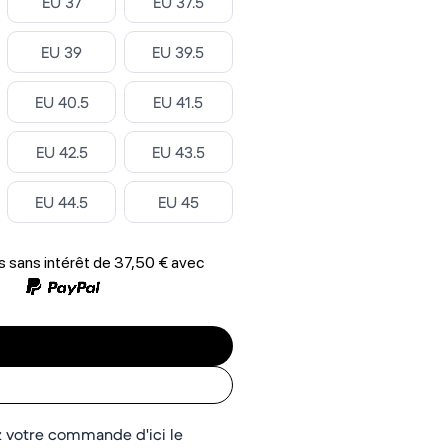
Select ‎
Select ‎
EU 37
EU 37.5
Select ‎
Select ‎
EU 39
EU 39.5
Select ‎
Select ‎
EU 40.5
EU 41.5
Select ‎
Select ‎
EU 42.5
EU 43.5
Select ‎
Select ‎
EU 44.5
EU 45
 sans intérêt de
37,50 €
avec
 votre commande d'ici le