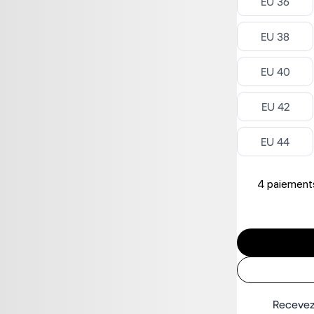
Select ‎
EU 36
Select ‎
EU 38
Select ‎
EU 40
Select ‎
EU 42
Select ‎
EU 44
4 paiements
Recevez