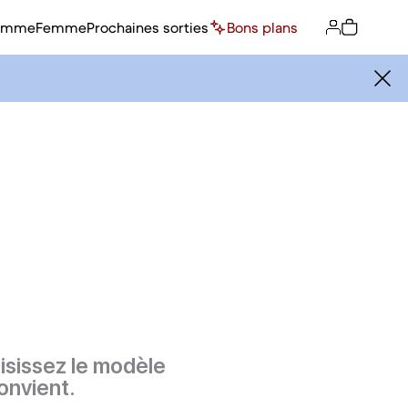
omme
Femme
Prochaines sorties
Bons plans
isissez le modèle
onvient.