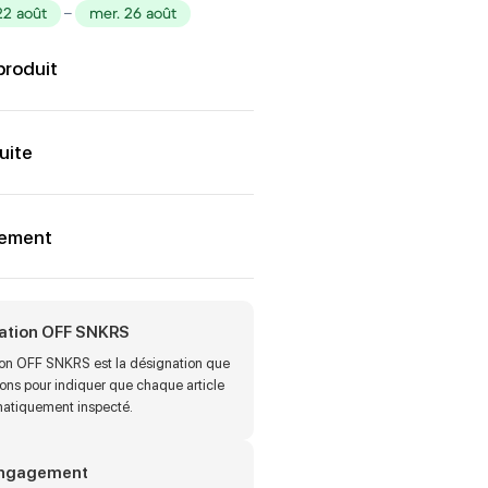
22 août
–
mer. 26 août
produit
uite
iement
cation OFF SNKRS
tion OFF SNKRS est la désignation que
sons pour indiquer que chaque article
matiquement inspecté.
engagement