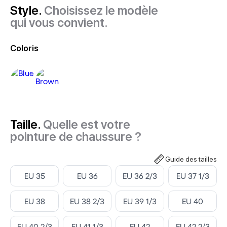
Style.
Choisissez le modèle
qui vous convient.
Coloris
Taille.
Quelle est votre
pointure de chaussure ?
Guide des tailles
Select ‎
Select ‎
Select ‎
Select ‎
EU 35
EU 36
EU 36 2/3
EU 37 1/3
Select ‎
Select ‎
Select ‎
Select ‎
EU 38
EU 38 2/3
EU 39 1/3
EU 40
Select ‎
Select ‎
Select ‎
Select ‎
EU 40 2/3
EU 41 1/3
EU 42
EU 42 2/3