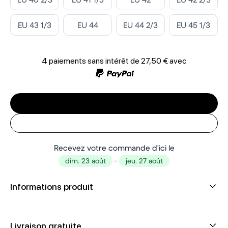
Select ‎
Select ‎
Select ‎
Select ‎
EU 43 1/3
EU 44
EU 44 2/3
EU 45 1/3
4 paiements sans intérêt de
27,50 €
avec
Recevez votre commande d'ici le
dim. 23 août
–
jeu. 27 août
Informations produit
Livraison gratuite