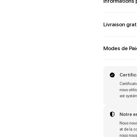
Informations 
Livraison grat
Modes de Pa
Certifi
Certifica
nous utili
est systé
Notre 
Nous nous
et de la c
nous nous 