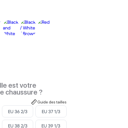
le est votre
de chaussure ?
Guide des tailles
Select ‎
Select ‎
EU 36 2/3
EU 37 1/3
Select ‎
Select ‎
EU 38 2/3
EU 39 1/3