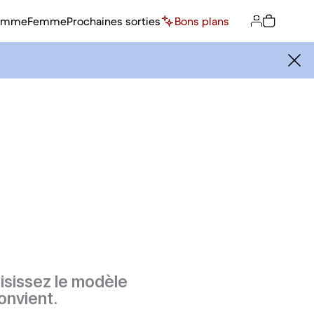
omme
Femme
Prochaines sorties
Bons plans
isissez le modèle
onvient.