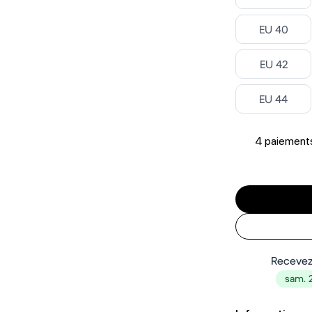
Select ‎
EU 40
Select ‎
EU 42
Select ‎
EU 44
4 paiements
Recevez
sam. 