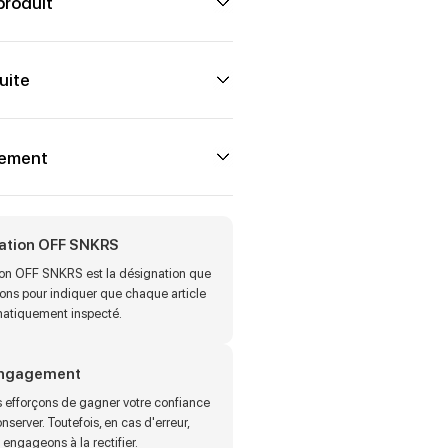
produit
uite
iement
cation OFF SNKRS
tion OFF SNKRS est la désignation que
sons pour indiquer que chaque article
matiquement inspecté.
engagement
 efforçons de gagner votre confiance
onserver. Toutefois, en cas d'erreur,
engageons à la rectifier.