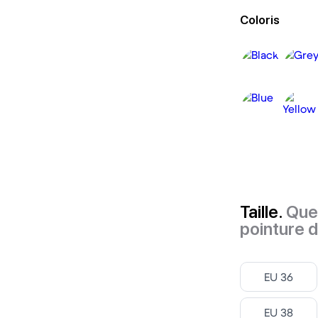
Coloris
Taille.
Quel
pointure 
Select ‎
EU 36
Select ‎
EU 38