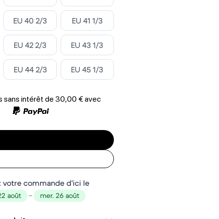
Select ‎
Select ‎
EU 40 2/3
EU 41 1/3
Select ‎
Select ‎
EU 42 2/3
EU 43 1/3
Select ‎
Select ‎
EU 44 2/3
EU 45 1/3
 sans intérêt de
30,00 €
avec
 votre commande d'ici le
22 août
–
mer. 26 août